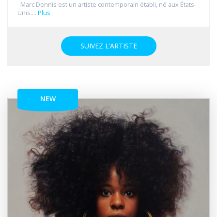
Marc Dennis est un artiste contemporain établi, né aux États-
Unis....
Plus
SUIVEZ L’ARTISTE
NEW