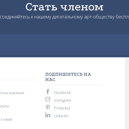
Стать членом
соединяйтесь к нашему дигитальному арт-обществу беспл
ПОДПИШИТЕСЬ НА
НАС
Facebook
спользования
Instagram
платы
Pinterest
LinkedIn
 с нами