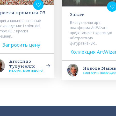
раски времени 03
Закат
ригинальное название
Виртуальная арт-
оизведения: I colori del
платформа ArtWizard
mpo 03 / Краски
представляет красивую
емени...
абстрактную
фигуративную...
Запросить цену
Коллекция ArtWiza
Агостино
Тулумелло
Никола Манев
ИТАЛИЯ, МОНТЕДОРО
БОЛГАРИЯ, ПАЗАРДЖ