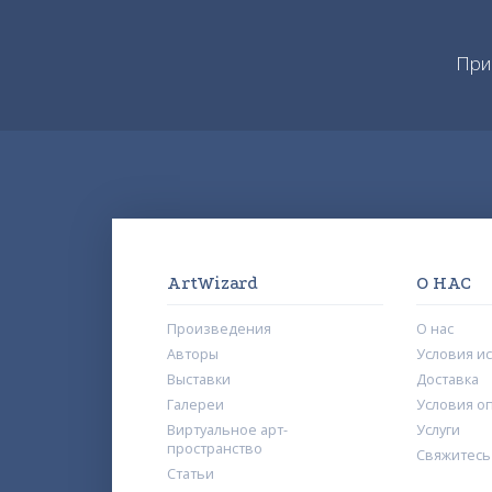
При
ArtWizard
О НАС
Произведения
О нас
Авторы
Условия и
Выставки
Доставка
Галереи
Условия о
Виртуальное арт-
Услуги
пространство
Свяжитесь
Статьи