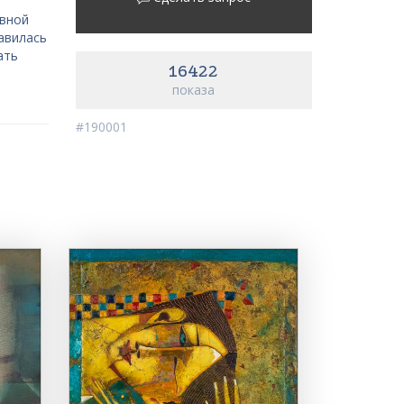
ивной
равилась
ать
16422
показа
#190001