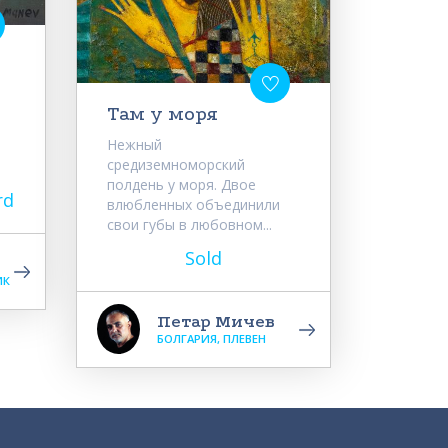
Там у моря
Нежный
средиземноморский
полдень у моря. Двое
rd
влюбленных объединили
свои губы в любовном...
Sold
ИК
Петар Мичев
БОЛГАРИЯ, ПЛЕВЕН