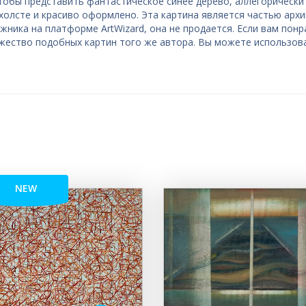
тобы представить фантастическое синее дерево, аллегорически
холсте и красиво оформлено. Эта картина является частью арх
жника на платформе ArtWizard, она не продается. Если вам пон
жество подобных картин того же автора. Вы можете использов
NEW