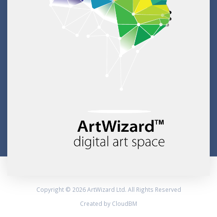
Copyright © 2026 ArtWizard Ltd. All Rights Reserved
Created by CloudBM