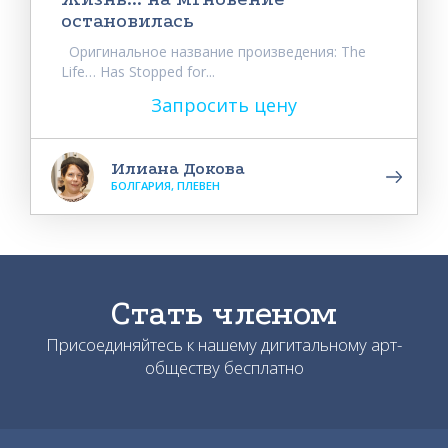
остановилась
Оригинальное название произведения: The
Life… Has Stopped for...
Запросить цену
Илиана Докова
БОЛГАРИЯ, ПЛЕВЕН
Стать членом
Присоединяйтесь к нашему дигитальному арт-
обществу бесплатно