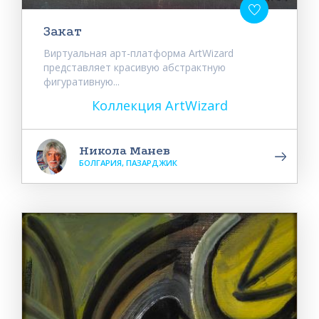
Закат
Виртуальная арт-платформа ArtWizard
представляет красивую абстрактную
фигуративную...
Коллекция ArtWizard
Никола Манев
БОЛГАРИЯ, ПАЗАРДЖИК