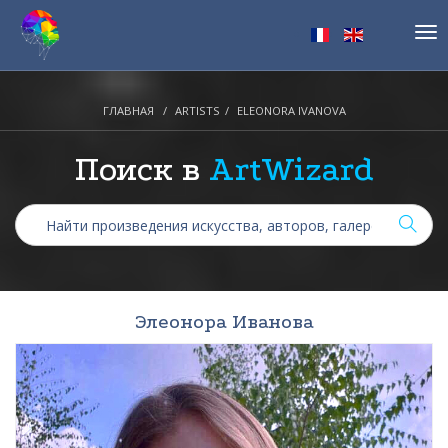
Tog
nav
ГЛАВНАЯ
ARTISTS
ELEONORA IVANOVA
Поиск в
ArtWizard
Элеонора Иванова