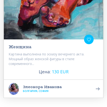
Женщина
Картина выполнена по эскизу вечернего акта.
Мощный образ женской фигуры в стиле
современного...
Цена:
130 EUR
Элеонора Иванова
БОЛГАРИЯ, СОФИЯ