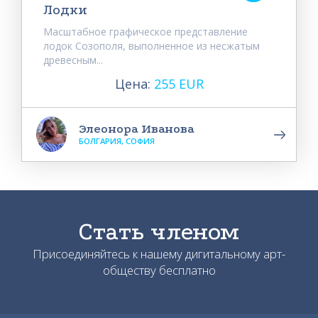
Лодки
Масштабное графическое представление
лодок Созополя, выполненное из несжатым
древесным...
Цена:
255 EUR
Элеонора Иванова
БОЛГАРИЯ, СОФИЯ
Стать членом
Присоединяйтесь к нашему дигитальному арт-
обществу бесплатно