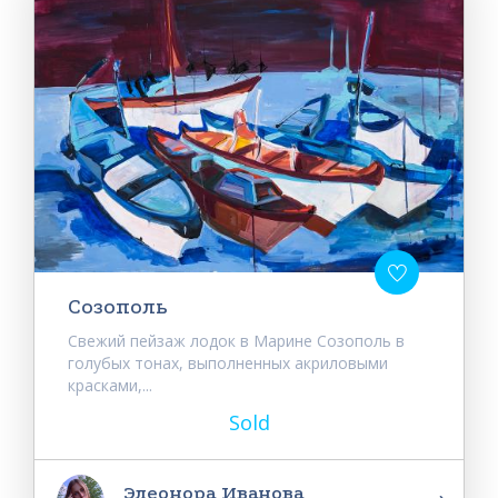
Созополь
Свежий пейзаж лодок в Марине Созополь в
голубых тонах, выполненных акриловыми
красками,...
Sold
Элеонора Иванова