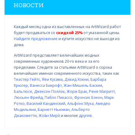
НОВОСТИ
Каждый месяц одна из выставленных на ArtWizard работ
будет продаваться со
скидкой 25%
от указанной цены.
Найдите предложение
и купите искусство не выходя из
дома.
ArtWizard представляет величайших модных
современных художников 20-го века и за его
пределами. Следите за статьями ArtWizard о сорока
величайших именах современного искусства, таких как
Теастер Гейтс
,
Яёи Кусама
,
Дэвид Хокни
,
Барбара
Крюгер
,
Ванесса Бикрофт
,
Жан-Мишель Баския
,
Бальтюсе
,
Джексон Поллок
,
Жорж Брак
,
Рене Магритт
,
Люсьен Фрейд
,
Пабло Пикассо
,
Фрэнсис Бэкон
,
Марк
Ротко
,
Василий Кандинский
,
Альфонс Муха
,
Амедео
Модильяни
,
Барнетт Ньюман
,
Альберто
Джакометти
,
Жоа̀н Миро̀
и многие
другие
.