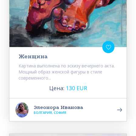
Женщина
Картина выполнена по эскизу вечернего акта.
Мощный образ женской фигуры в стиле
современного...
Цена:
130 EUR
Элеонора Иванова
БОЛГАРИЯ, СОФИЯ