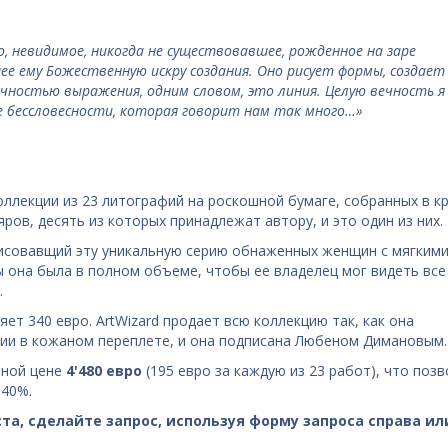
, невидимое, никогда не существовавшее, рожденное на заре
ее ему Божественную искру создания. Оно рисует формы, создает
чностью выражения, одним словом, это линия. Целую вечность я
 ее бессловесности, которая говорит нам так много…»
оллекции из 23 литографий на роскошной бумаге, собранных в к
ров, десять из которых принадлежат автору, и это один из них.
исовав
щий эту уникальную серию обнаженных женщин с мягким
ы она была в полном объеме, чтобы ее владелец мог видеть все
.
ет 340 евро. ArtWizard продает всю коллекцию так, как она
фии в кожаном переплете, и она подписана Любеном Димановым.
ьной цене
4'480 евро
(195 евро за каждую из 23 работ), что поз
 40%.
та, сделайте запрос, используя форму запроса справа ил