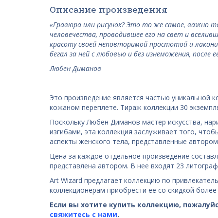
Описание произведения
«Гравюра или рисунок? Это то же самое, важно то
человечества, проводившее его на свет и вселивш
красоту своей неповторимой простотой и лакони
бегал за ней с любовью и без изнеможения, после
Любен Диманов
Это произведение является частью уникальной к
кожаном переплете. Тираж коллекции 30 экземпля
Поскольку Любен Диманов мастер искусства,
нар
изгибами, эта коллекция заслуживает того, чтоб
аспекты женского тела, представленные автором
Цена за каждое отдельное произведение составля
представлена автором. В нее входят 23 литогра
Art Wizard предлагает коллекцию по привлекател
коллекционерам приобрести ее со скидкой более
Если вы хотите купить коллекцию, пожалуйс
свяжитесь с нами
.