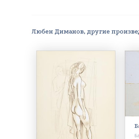
Любен Диманов, другие произв
Б
Ба