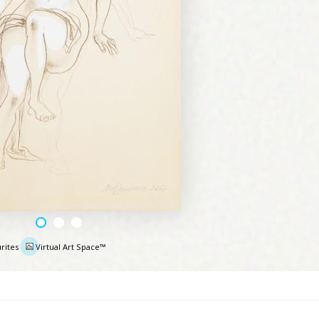
rites
Virtual Art Space™
e