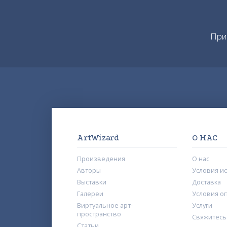
При
ArtWizard
О НАС
Произведения
О нас
Авторы
Условия и
Выставки
Доставка
Галереи
Условия о
Виртуальное арт-
Услуги
пространство
Свяжитесь
Статьи