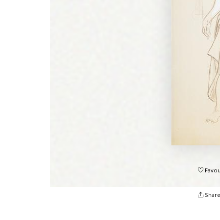
Favou
Shar