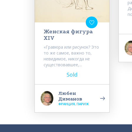
р
Д
по
Женская фигура
XIV
«Гравюра или рисунок? Это
то же самое, важно то,
невидимое, никогда не
существовавшее,...
Sold
Любен
Диманов
ФРАНЦИЯ, ПАРИЖ