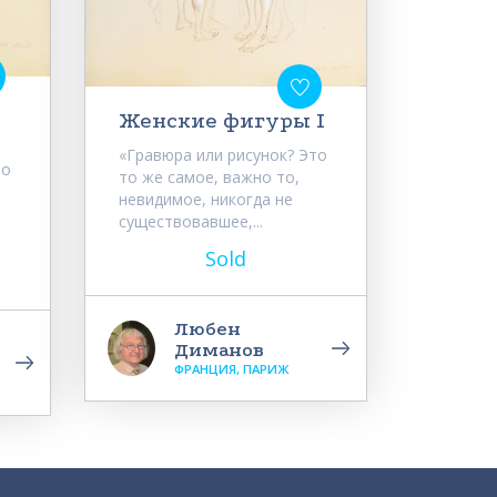
Женские фигуры I
«Гравюра или рисунок? Это
то
то же самое, важно то,
невидимое, никогда не
существовавшее,...
Sold
Любен
Диманов
ФРАНЦИЯ, ПАРИЖ