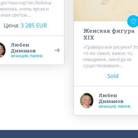
адостных картин Любена
иманова, очень яркая и
лная светом....
Цена:
3 285 EUR
Женская фигура
XIX
Любен
«Гравюра или рисунок? Э
Диманов
то же самое, важно то,
ФРАНЦИЯ, ПАРИЖ
невидимое, никогда не
существовавшее,...
Sold
Любен
Диманов
ФРАНЦИЯ, ПАРИЖ