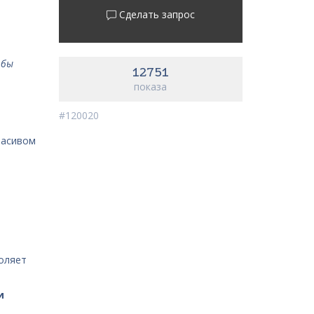
Сделать запрос
 бы
12751
показа
#120020
расивом
и
воляет
и