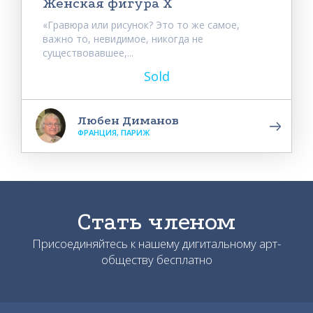
Женская фигура X
«Гравюра или рисунок? Это то же самое,
важно то, невидимое, никогда не
существовавшее,...
Sold
Любен Диманов
ФРАНЦИЯ, ПАРИЖ
Стать членом
Присоединяйтесь к нашему дигитальному арт-
обществу бесплатно