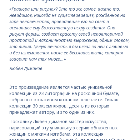
«Гравюра или рисунок? Это то же самое, важно то,
невидимое, никогда не существовавшее, рожденное на
заре человечества, проводившее его на свет и
вселившее ему Божественную искру создания. Оно
рисует формы, создает красоту своей неповторимой
простотой и лаконичностью выражения, одним словом,
это линия. Целую вечность я бы бегал за ней с любовью
и без изнеможения, после ее бессловесности, которая
говорит нам так много…»
Любен Диманов
Это произведение является частью уникальной
коллекции из 23 литографий на роскошной бумаге,
собранных в красивом кожаном переплете. Тираж
коллекции 30 экземпляров, десять из которых
принадлежат автору, и это один из них.
Поскольку Любен Диманов мастер искусства,
нарисовав
щий эту уникальную серию обнаженных
женщин с мягкими изгибами, эта коллекция