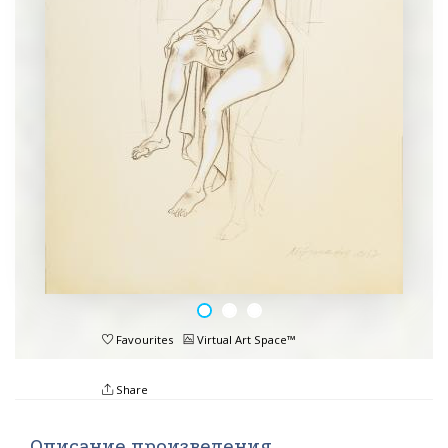
Favourites
Virtual Art Space™
Share
Описание произведения