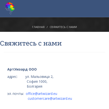
ГЛАВНАЯ
СВЯЖИТЕСЬ С НАМИ
Свяжитесь с нами
АртУизард ООО
адрес: ул. Мальовица 2,
София 1000,
Болгария
эл. почты:
office@artwizard.eu
customercare@artwizard.eu