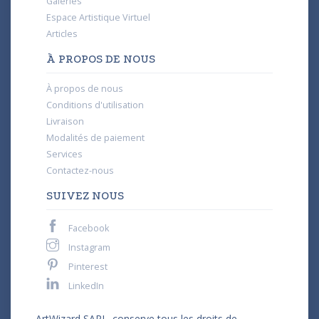
Galeries
Espace Artistique Virtuel
Articles
À PROPOS DE NOUS
À propos de nous
Conditions d'utilisation
Livraison
Modalités de paiement
Services
Contactez-nous
SUIVEZ NOUS
Facebook
Instagram
Pinterest
LinkedIn
ArtWizard SARL. conserve tous les droits de