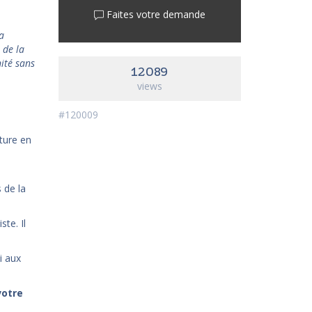
Faites votre demande
’a
 de la
nité sans
12089
views
#120009
rture en
 de la
ste. Il
i aux
votre