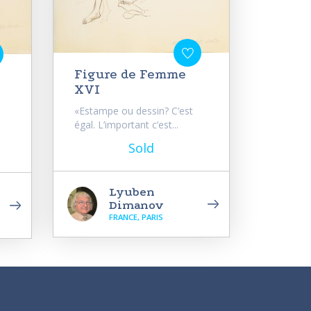
Figure de Femme
XVI
«Estampe ou dessin? C’est
égal. L’important c’est...
Sold
Lyuben
Dimanov
FRANCE, PARIS