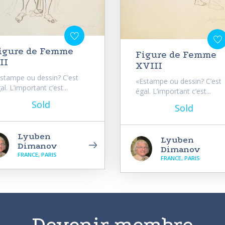
igure de Femme
Figure de Femme
II
XVIII
stampe ou dessin? C’est
«Estampe ou dessin? C’est
al. L’important c’est...
égal. L’important c’est...
Sold
Sold
Lyuben
Lyuben
Dimanov
Dimanov
FRANCE, PARIS
FRANCE, PARIS
Devenir membre