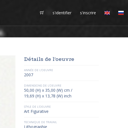
s'identifier
s'inscrire
Détails de l'oeuvre
ANNÉE DE L'OEUVRE
2007
DIMENSIONS DE L'OEUVRE
50,00 (H) x 35,00 (W) cm /
19,69 (H) x 13,78 (W) inch
STYLE DE L'OEUVRE
Art Figurative
TECHNIQUE DE TRAVAIL
Lithographie