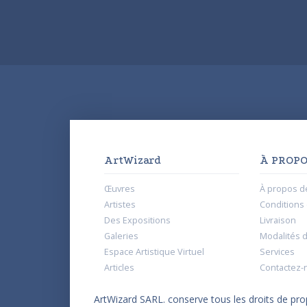
ArtWizard
À PROPO
Œuvres
À propos d
Artistes
Conditions d
Des Expositions
Livraison
Galeries
Modalités 
Espace Artistique Virtuel
Services
Articles
Contactez-
ArtWizard SARL. conserve tous les droits de propr