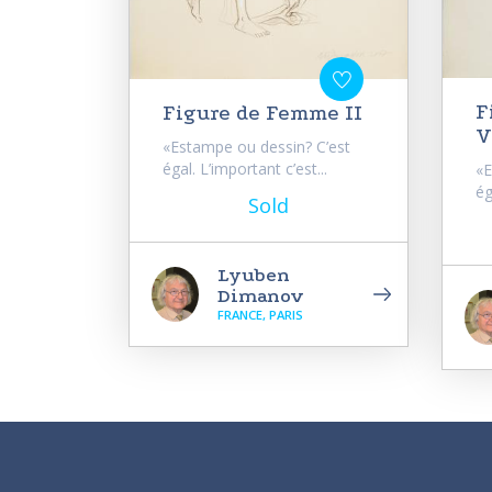
F
Figure de Femme II
V
«Estampe ou dessin? C’est
égal. L’important c’est...
«E
ég
Sold
Lyuben
Dimanov
FRANCE, PARIS