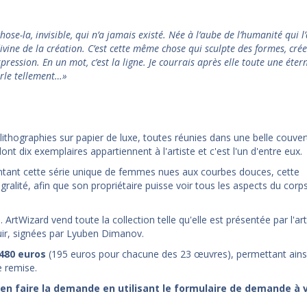
hose-la, invisible, qui n’a jamais existé. Née à l’aube de l’humanité qui l
ivine de la création. C’est cette même chose qui sculpte des formes, crée
pression. En un mot, c’est la ligne. Je courrais après elle toute une éter
arle tellement…»
 lithographies sur papier de luxe, toutes réunies dans une belle couve
dont dix exemplaires appartiennent à l'artiste et c'est l'un d'entre eux.
tant cette série unique de femmes nues aux courbes douces, cette
gralité, afin que son propriétaire puisse voir tous les aspects du corps
rtWizard vend toute la collection telle qu'elle est présentée par l'arti
ir, signées par Lyuben Dimanov.
'480
euros
(195 euros pour chacune des 23 œuvres), permettant ains
e remise.
z en faire la demande en utilisant le formulaire de demande à 