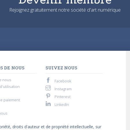
Rejoignez gratuitement notre société d'art numérique
S DE NOUS
SUIVEZ NOUS
e nous
Facebook
'utilisation
Instagram
Pinterest
de paiement
LinkedIn
nous
iété, droits d'auteur et de propriété intellectuelle, sur