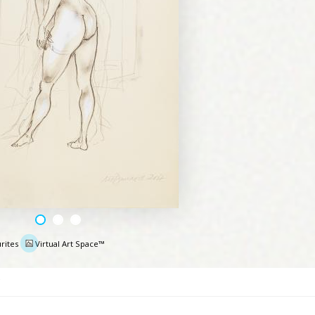
rites
Virtual Art Space™
e