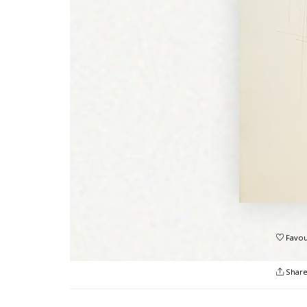
Favou
Shar