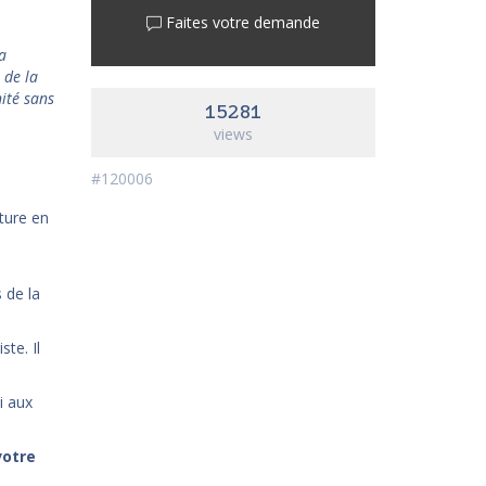
Faites votre demande
’a
 de la
nité sans
15281
views
#120006
rture en
 de la
ste. Il
i aux
votre