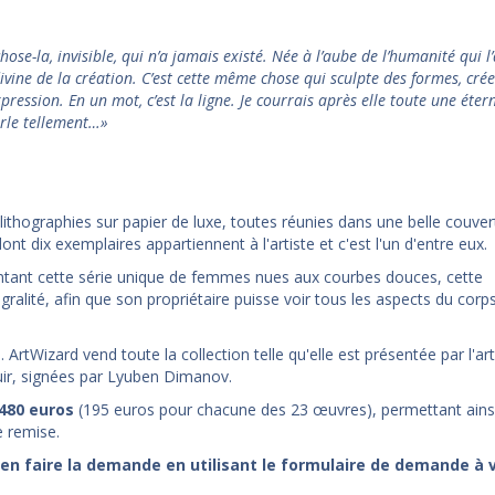
hose-la, invisible, qui n’a jamais existé. Née à l’aube de l’humanité qui l
ivine de la création. C’est cette même chose qui sculpte des formes, crée
pression. En un mot, c’est la ligne. Je courrais après elle toute une éter
arle tellement…»
 lithographies sur papier de luxe, toutes réunies dans une belle couve
dont dix exemplaires appartiennent à l'artiste et c'est l'un d'entre eux.
tant cette série unique de femmes nues aux courbes douces, cette
gralité, afin que son propriétaire puisse voir tous les aspects du corps
rtWizard vend toute la collection telle qu'elle est présentée par l'arti
ir, signées par Lyuben Dimanov.
'480
euros
(195 euros pour chacune des 23 œuvres), permettant ains
e remise.
z en faire la demande en utilisant le formulaire de demande à 