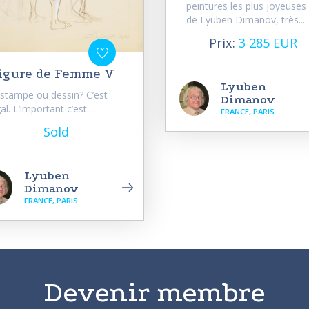
peintures les plus joyeuses
de Lyuben Dimanov, très...
Prix:
3 285 EUR
igure de Femme V
Lyuben
stampe ou dessin? C’est
Dimanov
al. L’important c’est...
FRANCE, PARIS
Sold
Lyuben
Dimanov
FRANCE, PARIS
Devenir membre