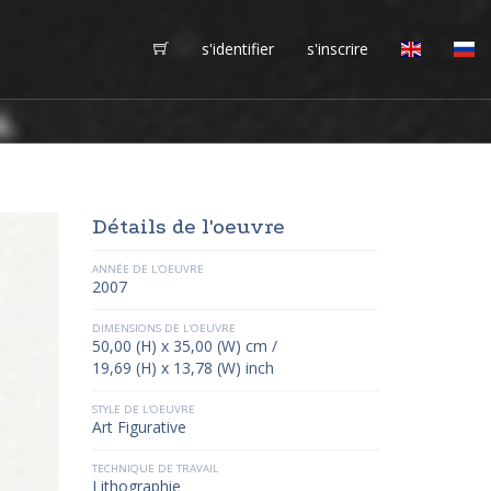
s'identifier
s'inscrire
Détails de l'oeuvre
ANNÉE DE L'OEUVRE
2007
DIMENSIONS DE L'OEUVRE
50,00 (H) x 35,00 (W) cm /
19,69 (H) x 13,78 (W) inch
STYLE DE L'OEUVRE
Art Figurative
TECHNIQUE DE TRAVAIL
Lithographie