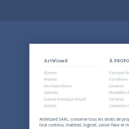
ArtWizard
À PROPO
Œuvres
À propos d
Artistes
Conditions d
Des Expositions
Livraison
Galeries
Modalités 
Espace Artistique Virtuel
Services
Articles
Contactez-
ArtWizard SARL. conserve tous les droits de propr
tout contenu, matériel, logiciel, savoir-faire e