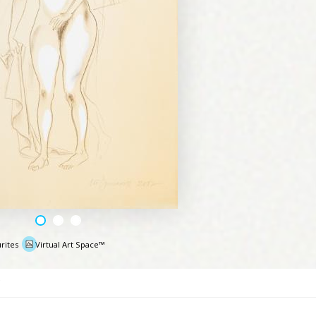
rites
Virtual Art Space™
e