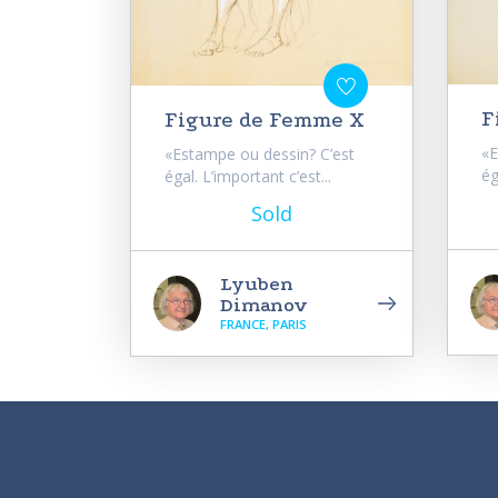
F
Figure de Femme X
«E
«Estampe ou dessin? C’est
ég
égal. L’important c’est...
Sold
Lyuben
Dimanov
FRANCE, PARIS