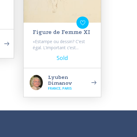
Figure de Femme XI
«Estampe ou dessin? C’est
égal. L’important c’est...
Sold
Lyuben
Dimanov
FRANCE, PARIS