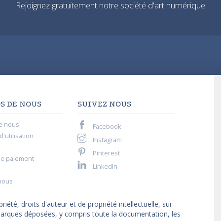
Rejoignez gratuitement notre société d'art numérique
S DE NOUS
SUIVEZ NOUS
e nous
Facebook
'utilisation
Instagram
Pinterest
de paiement
LinkedIn
nous
iété, droits d'auteur et de propriété intellectuelle, sur
t marques déposées, y compris toute la documentation, les