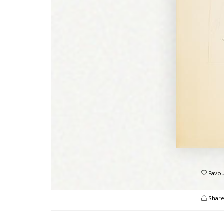
Favou
Shar