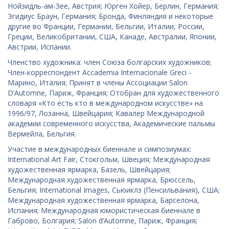
Нойзидль-ам-Зее, Австрия; Юрген Хойер, Берлин, Германия;
Эгидиус Браун, Германия; Бронда, Финляндия и некоторые
другие во Франции, Германии, Бельгии, Италии, России,
Греции, Великобритании, США, Канаде, Австралии, Японии,
Австрии, Испании.
Членство художника: член Союза болгарских художников;
Член-корреспондент Accademia Internacionale Greci -
Марино, Италия; Принят в члены Ассоциации Salon
D’Automne, Париж, Франция; Отобран для художественного
словаря «Кто есть кто в международном искусстве» на
1996/97, Лозанна, Швейцария; Кавалер Международной
академии современного искусства, Академические пальмы
Вермейла, Бельгия.
Участие в международных биеннале и симпозиумах:
International Art Fair, Стокгольм, Швеция; Международная
художественная ярмарка, Базель, Швейцария;
Международная художественная ярмарка, Брюссель,
Бельгия; International Images, Сьюиклз (Пенсильвания), США;
Международная художественная ярмарка, Барселона,
Испания; Международная юмористическая биеннале в
Габрово, Болгария; Salon d’Automne, Париж, Франция;