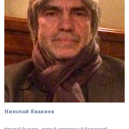
Николай Янакиев
Николай Янакиев - первый современный болгарский