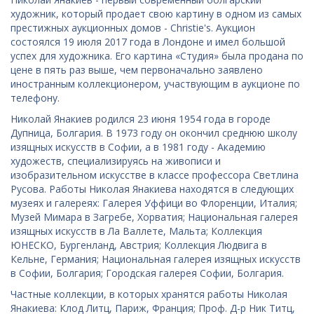
художник, который продает свою картину в одном из самых
престижных аукционных домов - Christie's. Аукцион
состоялся 19 июля 2017 года в Лондоне и имел большой
успех для художника. Его картина «Студия» была продана по
цене в пять раз выше, чем первоначально заявлено
иностранным коллекционером, участвующим в аукционе по
телефону.
Николай Янакиев родился 23 июня 1954 года в городе
Дупница, Болгария. В 1973 году он окончил среднюю школу
изящных искусств в Софии, а в 1981 году - Академию
художеств, специализируясь на живописи и
изобразительном искусстве в классе профессора Светлина
Русова. Работы Николая Янакиева находятся в следующих
музеях и галереях: Галерея Уффици во Флоренции, Италия;
Музей Мимара в Загребе, Хорватия; Национальная галерея
изящных искусств в Ла Валлете, Мальта; Коллекция
ЮНЕСКО, Бургенланд, Австрия; Коллекция Людвига в
Кельне, Германия; Национальная галерея изящных искусств
в Софии, Болгария; Городская галерея Софии, Болгария.
Частные коллекции, в которых хранятся работы Николая
Янакиева: Клод Литц, Париж, Франция; Проф. Д-р Ник Титц,