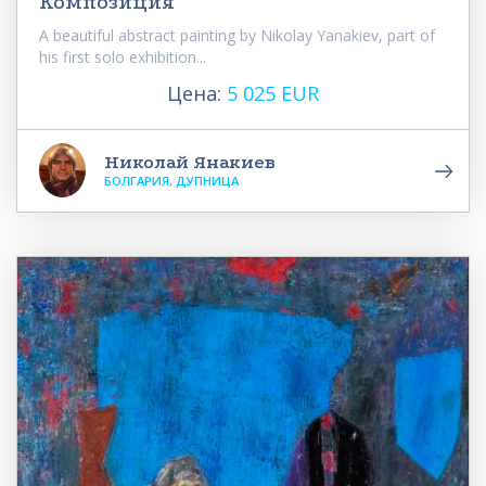
Композиция
A beautiful abstract painting by Nikolay Yanakiev, part of
his first solo exhibition...
Цена:
5 025 EUR
Николай Янакиев
БОЛГАРИЯ, ДУПНИЦА