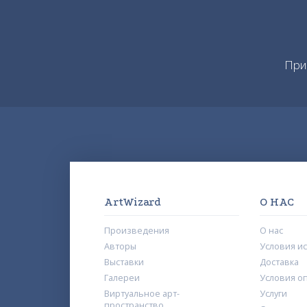
При
ArtWizard
О НАС
Произведения
О нас
Авторы
Условия и
Выставки
Доставка
Галереи
Условия о
Виртуальное арт-
Услуги
пространство