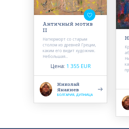
Античный мотив
II
Н
Натюрморт со старым
столом из древней Греции,
К
каким его видит художник.
а
Небольшая...
Н
к
Цена:
1 355 EUR
пр
Николай
Янакиев
БОЛГАРИЯ, ДУПНИЦА