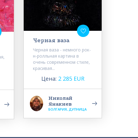
Черная ваза
Черная ваза - немного рок-
н-ролльная картина в
ая,
очень современном стиле,
красивая...
Цена:
2 285 EUR
Николай
Янакиев
БОЛГАРИЯ, ДУПНИЦА