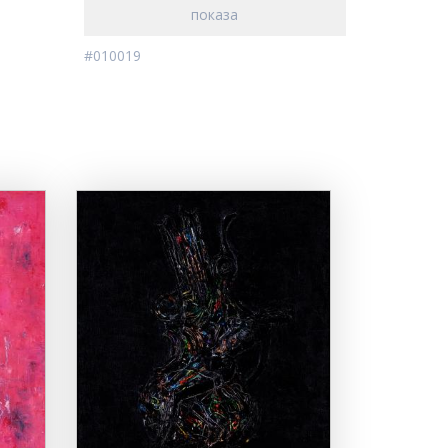
показа
#010019