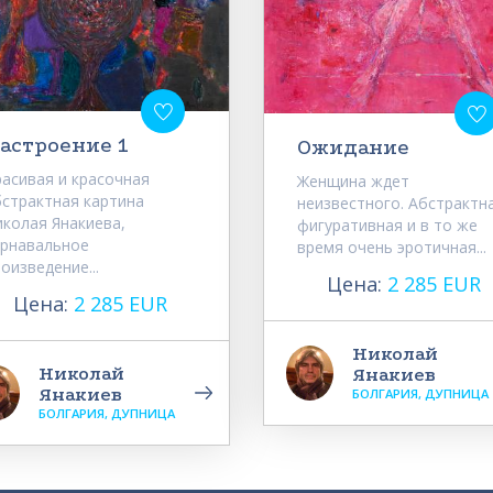
астроение 1
Ожидание
расивая и красочная
Женщина ждет
бстрактная картина
неизвестного. Абстрактн
иколая Янакиева,
фигуративная и в то же
арнавальное
время очень эротичная...
оизведение...
Цена:
2 285 EUR
Цена:
2 285 EUR
Николай
Николай
Янакиев
Янакиев
БОЛГАРИЯ, ДУПНИЦА
БОЛГАРИЯ, ДУПНИЦА