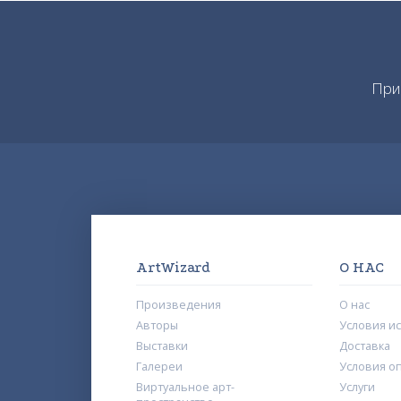
При
ArtWizard
О НАС
Произведения
О нас
Авторы
Условия и
Выставки
Доставка
Галереи
Условия о
Виртуальное арт-
Услуги