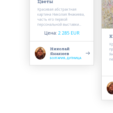
Цветы
Красивая абстрактная
картина Николая Янакиева,
часть его первой
персональной выставки...
Цена:
2 285 EUR
К
К
Николай
п
Янакиев
Ян
БОЛГАРИЯ, ДУПНИЦА
пе