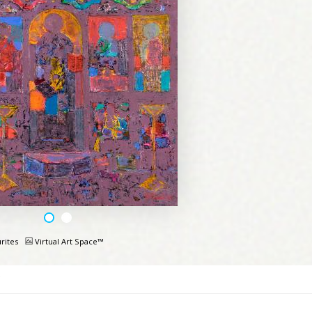
rites
Virtual Art Space™
e