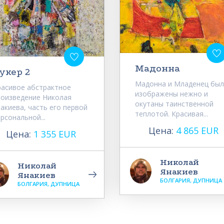
Мадонна
укер 2
Мадонна и Младенец был
расивое абстрактное
изображены нежно и
роизведение Николая
окутаны таинственной
акиева, часть его первой
теплотой. Красивая...
рсональной...
Цена:
4 865 EUR
Цена:
1 355 EUR
Николай
Николай
Янакиев
Янакиев
БОЛГАРИЯ, ДУПНИЦА
БОЛГАРИЯ, ДУПНИЦА