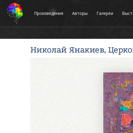
Произведения
Авторы
Галереи
Выст
Николай Янакиев
, Церк