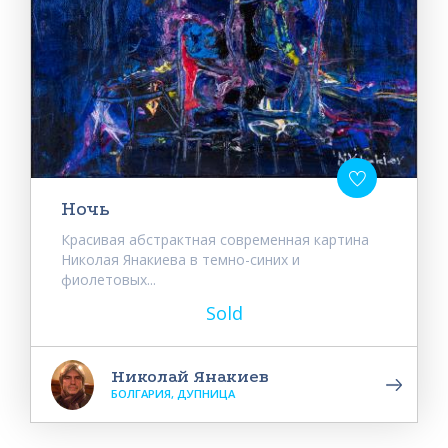
Ночь
Красивая абстрактная современная картина
Николая Янакиева в темно-синих и
фиолетовых...
Sold
Николай Янакиев
БОЛГАРИЯ, ДУПНИЦА