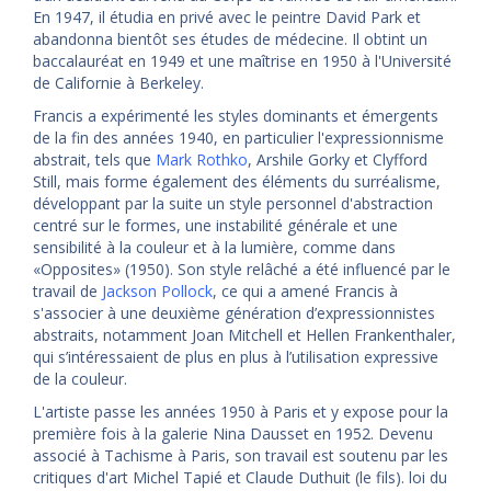
En 1947, il étudia en privé avec le peintre David Park et
abandonna bientôt ses études de médecine. Il obtint un
baccalauréat en 1949 et une maîtrise en 1950 à l'Université
de Californie à Berkeley.
Francis a expérimenté les styles dominants et émergents
de la fin des années 1940, en particulier l'expressionnisme
abstrait, tels que
Mark Rothko
, Arshile Gorky et Clyfford
Still, mais forme également des éléments du surréalisme,
développant par la suite un style personnel d'abstraction
centré sur le formes, une instabilité générale et une
sensibilité à la couleur et à la lumière, comme dans
«Opposites» (1950). Son style relâché a été influencé par le
travail de
Jackson Pollock
, ce qui a amené Francis à
s'associer à une deuxième génération d’expressionnistes
abstraits, notamment Joan Mitchell et Hellen Frankenthaler,
qui s’intéressaient de plus en plus à l’utilisation expressive
de la couleur.
L'artiste passe les années 1950 à Paris et y expose pour la
première fois à la galerie Nina Dausset en 1952. Devenu
associé à Tachisme à Paris, son travail est soutenu par les
critiques d'art Michel Tapié et Claude Duthuit (le fils). loi du