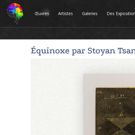
Œuvres
Artistes
Galeries
Des Expositio
Équinoxe par
Stoyan Tsa