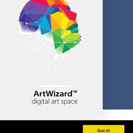
Created by CloudBM
Got it!