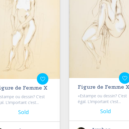
Figure de Femme X
igure de Femme X
«Estampe ou dessin? C’est
stampe ou dessin? C’est
égal. L’important c’est...
al. L’important c’est...
Sold
Sold