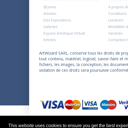
Œuvres
À propos d
Artistes
Conditions d
Des Expositions
Livraison
Galeries
Modalités 
Espace Artistique Virtuel
Services
Articles
Contactez-
ArtWizard SARL. conserve tous les droits de propr
tout contenu, matériel, logiciel, savoir-faire e
fichiers, les images, la conception, les documen
violation de ces droits sera poursuivie conformé
Copyright © 2026 ArtWizard Ltd. All Rights Reserved
This website uses cookies to ensure you get the best expe