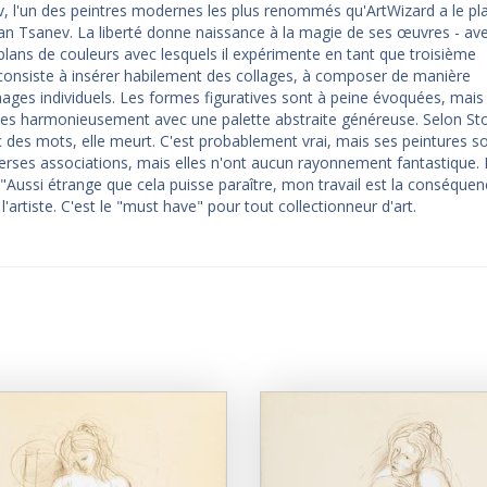
 l'un des peintres modernes les plus renommés qu'ArtWizard a le pla
oyan Tsanev. La liberté donne naissance à la magie de ses œuvres - av
lans de couleurs avec lesquels il expérimente en tant que troisième
 consiste à insérer habilement des collages, à composer de manière
ges individuels. Les formes figuratives sont à peine évoquées, mais 
es harmonieusement avec une palette abstraite généreuse. Selon St
 des mots, elle meurt. C'est probablement vrai, mais ses peintures s
iverses associations, mais elles n'ont aucun rayonnement fantastique. I
: "Aussi étrange que cela puisse paraître, mon travail est la conséque
'artiste. C'est le "must have" pour tout collectionneur d'art.