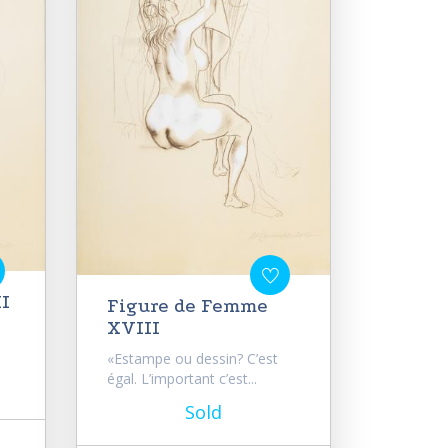
I
Figure de Femme
XVIII
«Estampe ou dessin? C’est
égal. L’important c’est...
Sold