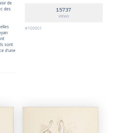
isir de
ec des
15737
views
elles
#100001
oyan
ont
ls sont
nce d'une