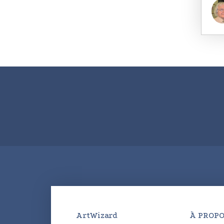
ArtWizard
À PROPO