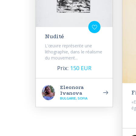
Nudité
L'œuvre représente une
lithographie, dans le réalisme
du mouvement...
Prix:
150 EUR
Eleonora
F
Ivanova
BULGARIE, SOFIA
«E
ég