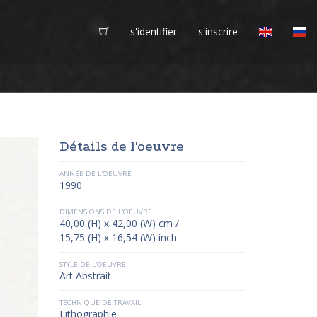
s'identifier
s'inscrire
Détails de l'oeuvre
ANNÉE DE L'OEUVRE
1990
DIMENSIONS DE L'OEUVRE
40,00 (H) x 42,00 (W) cm /
15,75 (H) x 16,54 (W) inch
STYLE DE L'OEUVRE
Art Abstrait
TECHNIQUE DE TRAVAIL
Lithographie