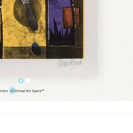
rites
Virtual Art Space™
e