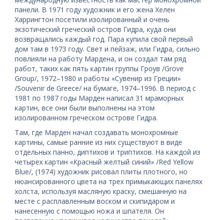
панели. В 1971 году художник и его жена Хелен
Харрингтон посетили изолированный и очень
экзотический греческий остров Гидра, куда они
возвращались каждый год. Пара купила свой первый
дом там в 1973 году. Свет и пейзаж, или Гидра, сильно
повлияли на работу Мардена, и он создал там ряд
работ, таких как пять картин группы Гроув /Grove
Group/, 1972–1980 и работы «Сувенир из Греции»
/Souvenir de Greece/ на бумаге, 1974–1996. В период с
1981 по 1987 годы Марден написал 31 мраморных
картин, все они были выполнены на этом
изолированном греческом острове Гидра.
Там, где Марден начал создавать монохромные
картины, самые ранние из них существуют в виде
отдельных панно, диптихов и триптихов. На каждой из
четырех картин «Красный желтый синий» /Red Yellow
Blue/, (1974) художник рисовал плиты плотного, но
нюансированного цвета на трех примыкающих панелях
холста, используя масляную краску, смешанную на
месте с расплавленным воском и скипидаром и
нанесенную с помощью ножа и шпателя. Он