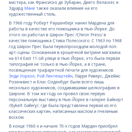
мастера, как Франсиско де Зубаран, Диего Веласкес и
Эдуард
Мане
также оказали влияние на его
художественный стиль.
В 1966 году Роберт Раушенберг нанял Мардена для
работы в качестве его помощника в Нью-Йорке. До
этого он работал в Широн Прес /Chiron Press/ в
качестве помощника Стива Полесского. С 1963 по 1968
год Широн Прес была первопроходцем молодой поп-
арт-сцены. Основанная в крошечной витрине магазина
на 614 East 11-ой улице в Нью-Йорке, это была первая
типография не только в Нью-Йорке, а в стране,
посвященная трафаретной печати для художников.
Энди Уорхол
,
Рой Лихтенштейн
, Ларри Риверс, Джеймс
Розенквист и Клас Олденбург были всего лишь
несколько художников, создававшими шелкографию в
Широне. В том же году он провел свою первую
персональную выставку в Нью-Йорке в галерее Байкерт
/Bykert Gallery/, где была представлена ​​первая из его
классических картин, написанных маслом и пчелиным
воском.
В конце 1960-х и начале 70-х годов Марден приобрел
международную известность как мастер монохромной