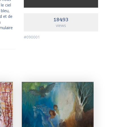
e ciel
 bleu,
rd et de
18493
s
views
mulaire
#090001