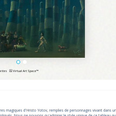
rites
Virtual Art Space™
e
ures magiques d'Hristo Yotov, remplies de personnages vivant dans 
xpliqués. Nous ne pouvons qu'admirer le style unique de ce tableau qu