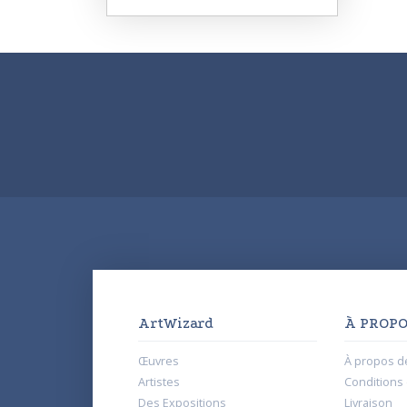
ArtWizard
À PROPO
Œuvres
À propos d
Artistes
Conditions d
Des Expositions
Livraison