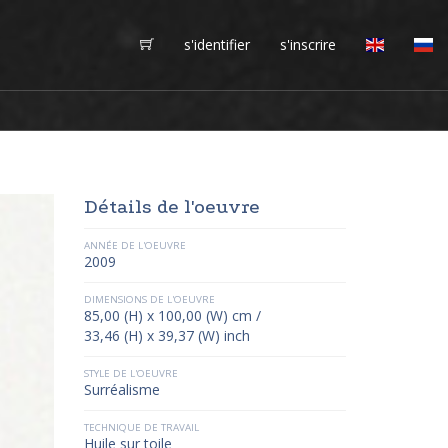
s'identifier
s'inscrire
Détails de l'oeuvre
ANNÉE DE L'OEUVRE
2009
DIMENSIONS DE L'OEUVRE
85,00 (H) x 100,00 (W) cm /
33,46 (H) x 39,37 (W) inch
STYLE DE L'OEUVRE
Surréalisme
TECHNIQUE DE TRAVAIL
Huile sur toile