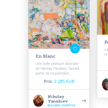
P
La
l'
En Blanc
Une belle peinture abstraite
de Nikolay Yanakiev, faisant
partie de sa première...
Prix:
2 285 EUR
Nikolay
Yanakiev
BULGARIE, DUPNITSA