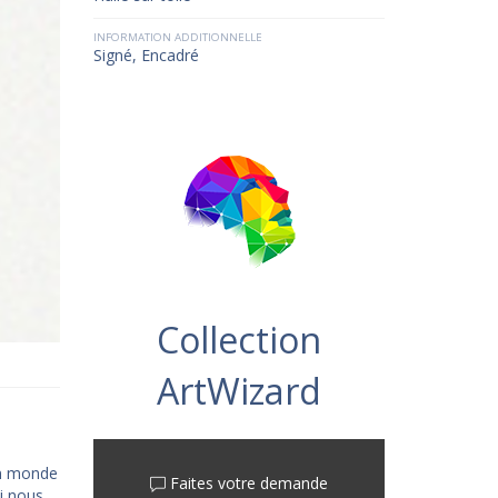
INFORMATION ADDITIONNELLE
Signé, Encadré
Collection
ArtWizard
un monde
Faites votre demande
i nous