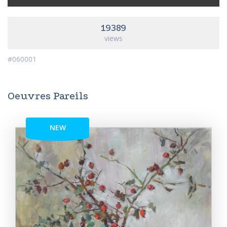
19389
views
#060001
Oeuvres Pareils
NEW