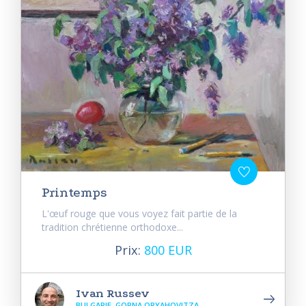
Printemps
L'œuf rouge que vous voyez fait partie de la
tradition chrétienne orthodoxe...
Prix:
800 EUR
Ivan Russev
BULGARIE, GORNA ORYAHOVITZA