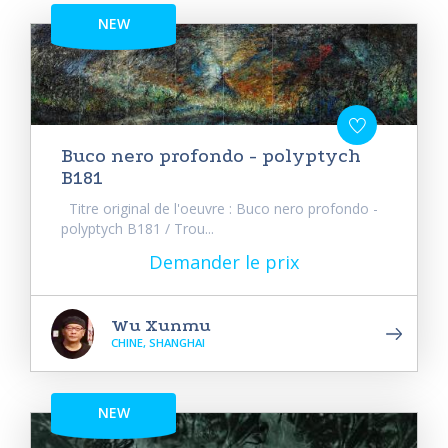
NEW
Buco nero profondo - polyptych
B181
Titre original de l'oeuvre : Buco nero profondo -
polyptych B181 / Trou...
Demander le prix
Wu Xunmu
CHINE, SHANGHAI
NEW