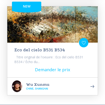
NEW
Eco del cielo B531 B534
Titre original de l'oeuvre : Eco del cielo B531
B534 / Écho du...
Demander le prix
Wu Xunmu
CHINE, SHANGHAI