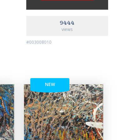
9444
views
#003008010
NEW