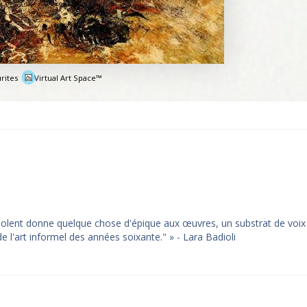
rites
Virtual Art Space™
e
violent donne quelque chose d'épique aux œuvres, un substrat de voix
de l'art informel des années soixante." » - Lara Badioli