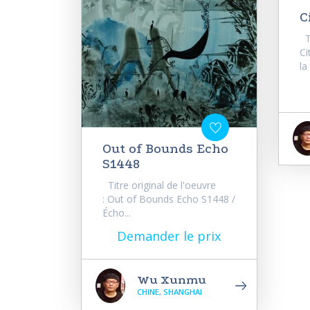
C
Ti
Ci
la
Out of Bounds Echo
S1448
Titre original de l'oeuvre
: Out of Bounds Echo S1448 /
Écho...
Demander le prix
Wu Xunmu
CHINE, SHANGHAI