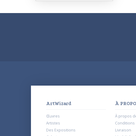
ArtWizard
À PROPO
Œuvres
À propos d
Artistes
Conditions d
Des Expositions
Livraison