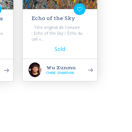
Echo of the Sky
es
Titre original de l'oeuvre
: Echo of the Sky / Écho du
es
ciel «...
Sold
Wu Xunmu
CHINE, SHANGHAI