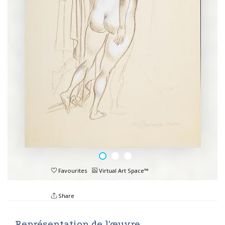
Favourites
Virtual Art Space™
Share
Représentation de l'œuvre