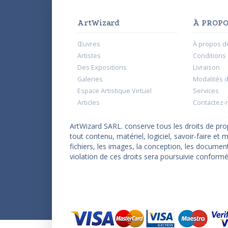
ArtWizard
À PROPO
Œuvres
À propos d
Artistes
Conditions d
Des Expositions
Livraison
Galeries
Modalités 
Espace Artistique Virtuel
Services
Articles
Contactez-
ArtWizard SARL. conserve tous les droits de propr
tout contenu, matériel, logiciel, savoir-faire e
fichiers, les images, la conception, les documen
violation de ces droits sera poursuivie conformé