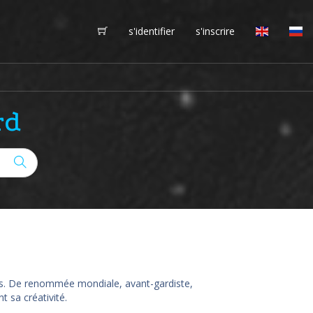
s'identifier
s'inscrire
rd
rnes. De renommée mondiale, avant-gardiste,
t sa créativité.