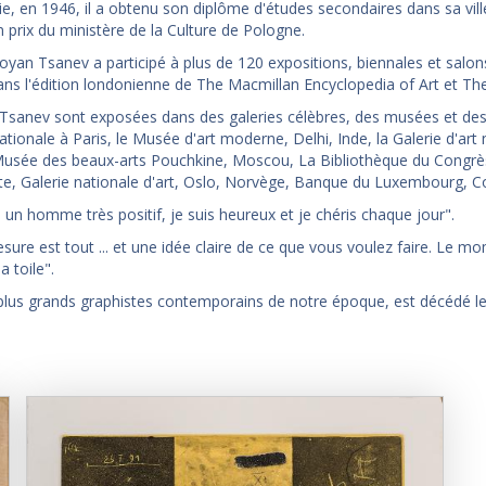
e, en 1946, il a obtenu son diplôme d'études secondaires dans sa vill
 prix du ministère de la Culture de Pologne.
toyan Tsanev a participé à plus de 120 expositions, biennales et salon
s dans l'édition londonienne de The Macmillan Encyclopedia of Art et 
Tsanev sont exposées dans des galeries célèbres, des musées et des c
nationale à Paris, le Musée d'art moderne, Delhi, Inde, la Galerie d'ar
Musée des beaux-arts Pouchkine, Moscou, La Bibliothèque du Congrè
e, Galerie nationale d'art, Oslo, Norvège, Banque du Luxembourg, Coll
s un homme très positif, je suis heureux et je chéris chaque jour".
sure est tout ... et une idée claire de ce que vous voulez faire. Le 
a toile".
plus grands graphistes contemporains de notre époque, est décédé le 5