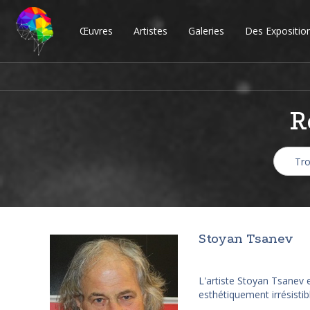
Œuvres
Artistes
Galeries
Des Expositio
R
Stoyan Tsanev
L'artiste Stoyan Tsanev 
esthétiquement irrésistib