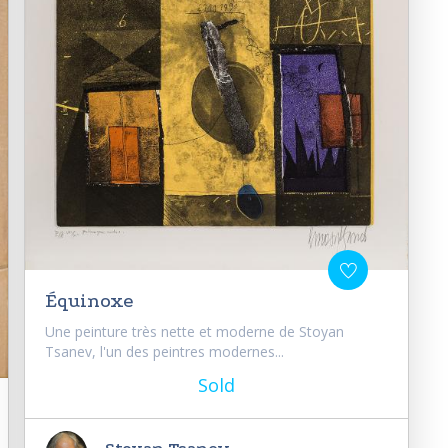
Équinoxe
Une peinture très nette et moderne de Stoyan
Tsanev, l'un des peintres modernes...
Sold