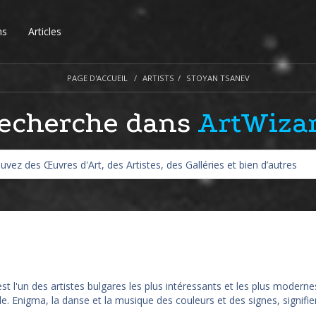
ns
Articles
PAGE D'ACCUEIL
ARTISTS
STOYAN TSANEV
echerche dans
ArtWiza
est l'un des artistes bulgares les plus intéressants et les plus mode
le. Enigma, la danse et la musique des couleurs et des signes, signifien