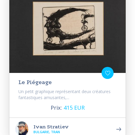
Le Piégeage
Un petit graphique représentant deux créatures
fantastiques amusantes,...
Prix:
415 EUR
Ivan Stratiev
BULGARIE, TRAN