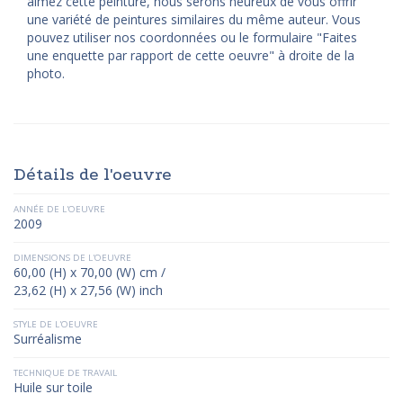
aimez cette peinture, nous serons heureux de vous offrir
une variété de peintures similaires du même auteur. Vous
pouvez utiliser nos coordonnées ou le formulaire "Faites
une enquette par rapport de cette oeuvre" à droite de la
photo.
Détails de l'oeuvre
ANNÉE DE L'OEUVRE
2009
DIMENSIONS DE L'OEUVRE
60,00 (H) x 70,00 (W) cm /
23,62 (H) x 27,56 (W) inch
STYLE DE L'OEUVRE
Surréalisme
TECHNIQUE DE TRAVAIL
Huile sur toile