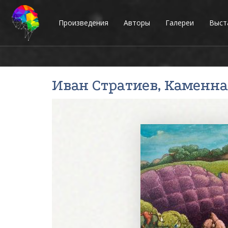
Произведения
Авторы
Галереи
Выст
Иван Стратиев
, Каменна