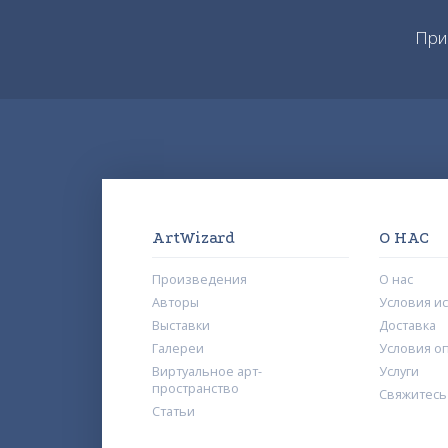
При
ArtWizard
О НАС
Произведения
О нас
Авторы
Условия и
Выставки
Доставка
Галереи
Условия о
Виртуальное арт-
Услуги
пространство
Свяжитесь
Статьи