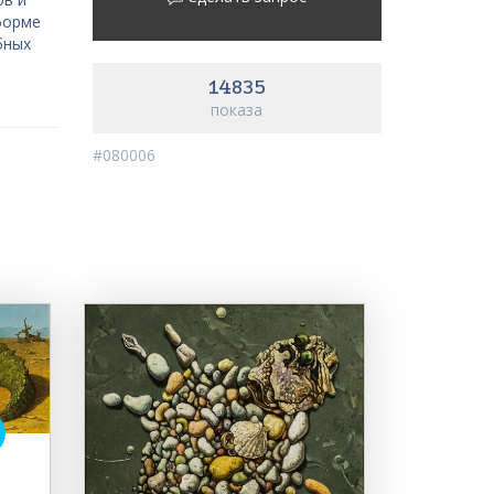
форме
бных
14835
показа
#080006