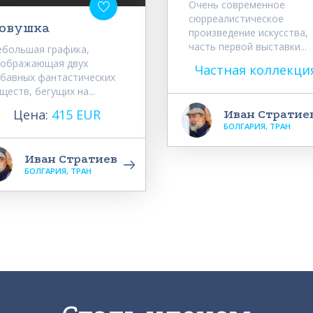
Очень современное
сюрреалистическое
овушка
произведение искусства,
часть первой выставки...
ебольшая графика,
зображающая двух
Частная коллекци
абавных фантастических
ществ, бегущих на...
Цена:
415 EUR
Иван Стратие
БОЛГАРИЯ, ТРАН
Иван Стратиев
БОЛГАРИЯ, ТРАН