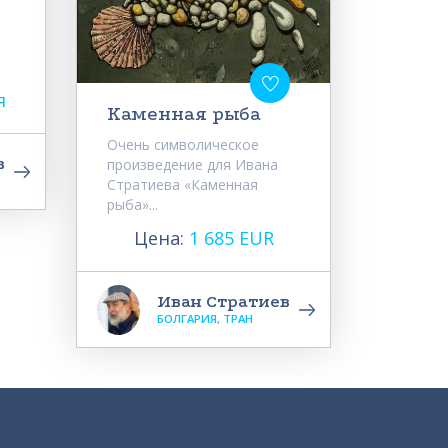
я
Каменная рыба
Очень символическое
в
произведение для Ивана
Стратиева «Каменная
рыба»...
Цена:
1 685 EUR
Иван Стратиев
БОЛГАРИЯ, ТРАН