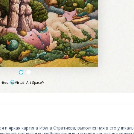
rites
Virtual Art Space™
e
ая и яркая картина Ивана Стратиева, выполненная в его уникал
 сюрреалистическими изображениями и смелое сочетание силуэт