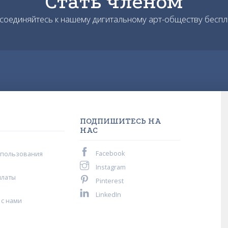
Стать членом
соединяйтесь к нашему дигитальному арт-обществу беспл
ПОДПИШИТЕСЬ НА
НАС
Facebook
спользования
Instagram
платы
Pinterest
LinkedIn
 с нами