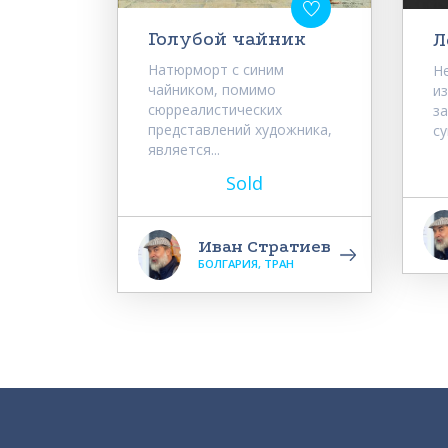
Голубой чайник
Л
Натюрморт с синим
Н
чайником, помимо
и
сюрреалистических
з
представлений художника,
су
является...
Sold
Иван Стратиев
БОЛГАРИЯ, ТРАН