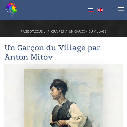
Tog
nav
PAGE D'ACCUEIL
ŒUVRES
UN GARÇON DU VILLAGE
Un Garçon du Village par
Anton Mitov