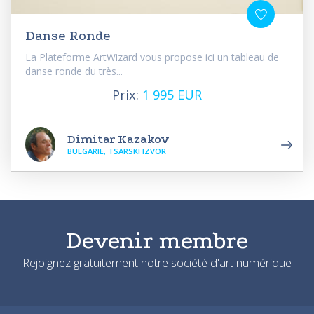
Danse Ronde
La Plateforme ArtWizard vous propose ici un tableau de
danse ronde du très...
Prix:
1 995 EUR
Dimitar Kazakov
BULGARIE, TSARSKI IZVOR
Devenir membre
Rejoignez gratuitement notre société d'art numérique