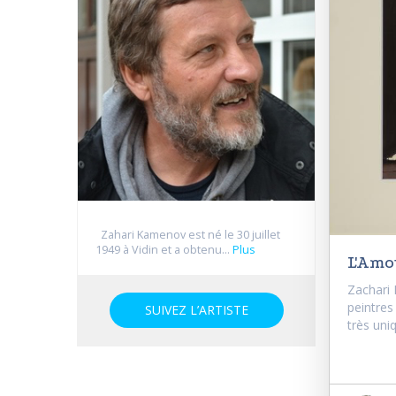
Zahari Kamenov est né le 30 juillet
1949 à Vidin et a obtenu...
Plus
L'Amo
Zachari 
peintres
SUIVEZ L’ARTISTE
très uniq