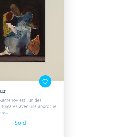
ur
Kamenov est l'un des
 Bulgares avec une approche
ue...
Sold