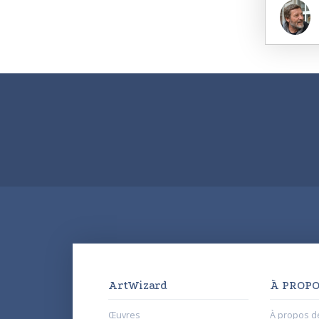
ArtWizard
À PROPO
Œuvres
À propos d