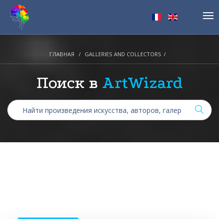
Tog
nav
ГЛАВНАЯ
GALLERIES AND COLLECTORS
Поиск в
ArtWizard