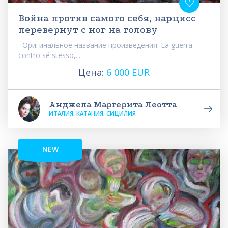
Война против самого себя, нарцисс
перевернут с ног на голову
Оригинальное название произведения: La guerra
contro sé stesso,...
Цена:
6 000 EUR
Анджела Маргерита Леотта
ИТАЛИЯ, КАТАНИЯ, СИЦИЛИЯ
NEW