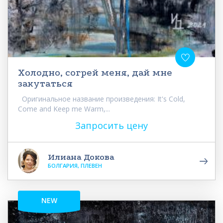
Холодно, согрей меня, дай мне
закутаться
Оригинальное название произведения: It's Cold,
Come and Keep me Warm,...
Запросить цену
Илиана Докова
БОЛГАРИЯ, ПЛЕВЕН
NEW