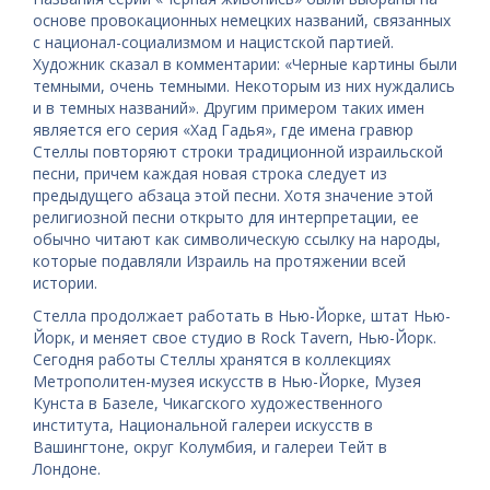
основе провокационных немецких названий, связанных
с национал-социализмом и нацистской партией.
Художник сказал в комментарии: «Черные картины были
темными, очень темными. Некоторым из них нуждались
и в темных названий». Другим примером таких имен
является его серия «Хад Гадья», где имена гравюр
Стеллы повторяют строки традиционной израильской
песни, причем каждая новая строка следует из
предыдущего абзаца этой песни. Хотя значение этой
религиозной песни открыто для интерпретации, ее
обычно читают как символическую ссылку на народы,
которые подавляли Израиль на протяжении всей
истории.
Стелла продолжает работать в Нью-Йорке, штат Нью-
Йорк, и меняет свое студио в Rock Tavern, Нью-Йорк.
Сегодня работы Стеллы хранятся в коллекциях
Метрополитен-музея искусств в Нью-Йорке, Музея
Кунста в Базеле, Чикагского художественного
института, Национальной галереи искусств в
Вашингтоне, округ Колумбия, и галереи Тейт в
Лондоне.