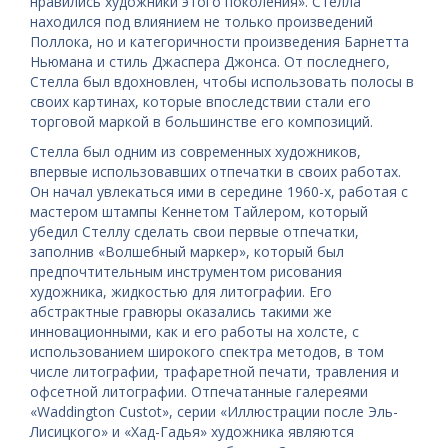
нравились художники этого поколения». Стелла
находился под влиянием не только произведений
Поллока, но и категоричности произведения Барнетта
Ньюмана и стиль Джаспера Джонса. От последнего,
Стелла был вдохновлен, чтобы использовать полосы в
своих картинах, которые впоследствии стали его
торговой маркой в ​​большинстве его композиций.
Стелла был одним из современных художников,
впервые использовавших отпечатки в своих работах.
Он начал увлекаться ими в середине 1960-х, работая с
мастером штампы Кеннетом Тайлером, который
убедил Стеллу сделать свои первые отпечатки,
заполнив «Волшебный маркер», который был
предпочтительным инструментом рисования
художника, жидкостью для литографии. Его
абстрактные гравюры оказались такими же
инновационными, как и его работы на холсте, с
использованием широкого спектра методов, в том
числе литографии, трафаретной печати, травления и
офсетной литографии. Отпечатанные галереями
«Waddington Custot», серии «Иллюстрации после Эль-
Лисицкого» и «Хад-Гадья» художника являются