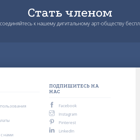
Стать членом
соединяйтесь к нашему дигитальному арт-обществу беспл
ПОДПИШИТЕСЬ НА
НАС
Facebook
спользования
Instagram
платы
Pinterest
LinkedIn
 с нами