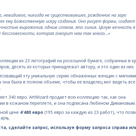
, невидимое, никогда не существовавшее, рожденное на заре
ее ему Божественную искру создания. Оно рисует формы, создает
чностью выражения, одним словом, это линия. Целую вечность я
 ее бессловесности, которая говорит нам так много…»
оллекции из 23 литографий на роскошной бумаге, собранных в к
ров, десять из которых принадлежат автору, и это один из них.
исовав
щий эту уникальную серию обнаженных женщин с мягким
ы она была в полном объеме, чтобы ее владелец мог видеть все
.
ет 340 евро. ArtWizard продает всю коллекцию так, как она
фии в кожаном переплете, и она подписана Любеном Димановым.
ьной цене
4'480 евро
(195 евро за каждую из 23 работ), что поз
 40%.
та, сделайте запрос, используя форму запроса справа ил