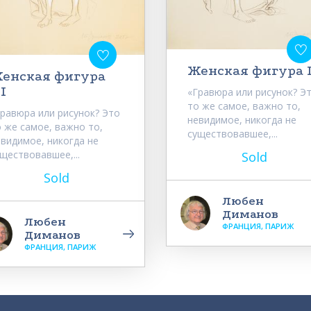
Женская фигура I
енская фигура
II
«Гравюра или рисунок? Э
то же самое, важно то,
Гравюра или рисунок? Это
невидимое, никогда не
 же самое, важно то,
существовавшее,...
видимое, никогда не
ществовавшее,...
Sold
Sold
Любен
Диманов
Любен
ФРАНЦИЯ, ПАРИЖ
Диманов
ФРАНЦИЯ, ПАРИЖ