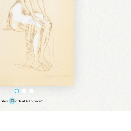
rites
Virtual Art Space™
e