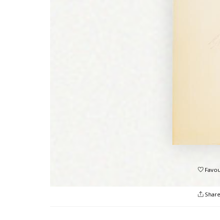
Favou
Shar