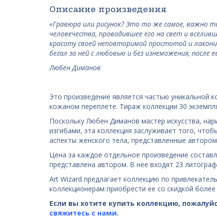
Описание произведения
«Гравюра или рисунок? Это то же самое, важно то
человечества, проводившее его на свет и вселивш
красоту своей неповторимой простотой и лакони
бегал за ней с любовью и без изнеможения, после
Любен Диманов
Это произведение является частью уникальной к
кожаном переплете. Тираж коллекции 30 экземпля
Поскольку Любен Диманов мастер искусства,
нар
изгибами, эта коллекция заслуживает того, чтоб
аспекты женского тела, представленные автором
Цена за каждое отдельное произведение составля
представлена автором. В нее входят 23 литогра
Art Wizard предлагает коллекцию по привлекател
коллекционерам приобрести ее со скидкой более
Если вы хотите купить коллекцию, пожалуйс
свяжитесь с нами
.