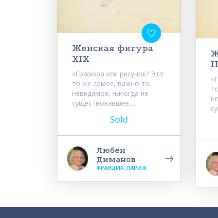
Женская фигура
Ж
XIX
I
«Гравюра или рисунок? Это
«
то же самое, важно то,
то
невидимое, никогда не
не
существовавшее,...
су
Sold
Любен
Диманов
ФРАНЦИЯ, ПАРИЖ