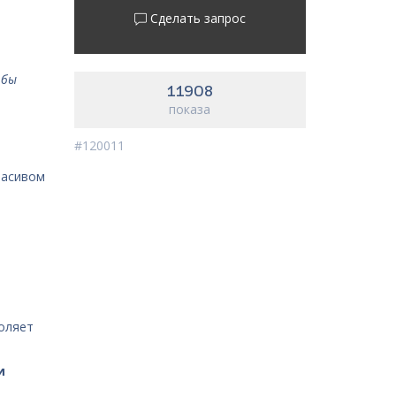
Сделать запрос
 бы
11908
показа
#120011
расивом
и
воляет
и