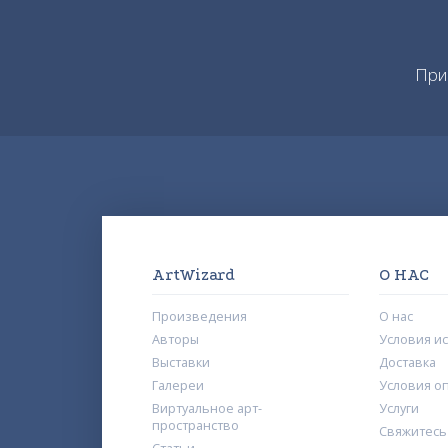
При
ArtWizard
О НАС
Произведения
О нас
Авторы
Условия и
Выставки
Доставка
Галереи
Условия о
Виртуальное арт-
Услуги
пространство
Свяжитесь