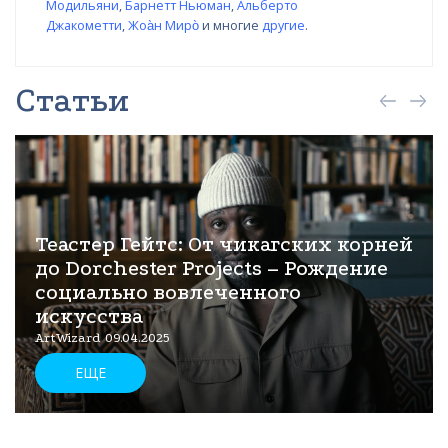
Модильяни
,
Барнетт Ньюман
,
Альберто
Джакометти
,
Жоа̀н Миро̀
и многие
другие
.
Статьи
Теастер Гейтс: От чикагских корней
до Dorchester Projects – Рождение
социально вовлеченного
искусства
ArtWizard 09.04.2025
ЕЩЕ