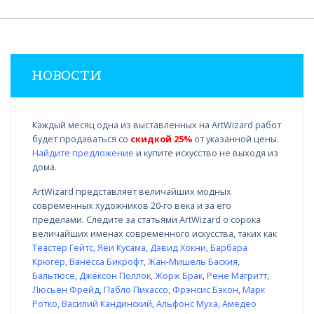
НОВОСТИ
Каждый месяц одна из выставленных на ArtWizard работ
будет продаваться со
скидкой 25%
от указанной цены.
Найдите предложение
и купите искусство не выходя из
дома.
ArtWizard представляет величайших модных
современных художников 20-го века и за его
пределами. Следите за статьями ArtWizard о сорока
величайших именах современного искусства, таких как
Теастер Гейтс
,
Яёи Кусама
,
Дэвид Хокни
,
Барбара
Крюгер
,
Ванесса Бикрофт
,
Жан-Мишель Баския
,
Бальтюсе
,
Джексон Поллок
,
Жорж Брак
,
Рене Магритт
,
Люсьен Фрейд
,
Пабло Пикассо
,
Фрэнсис Бэкон
,
Марк
Ротко
,
Василий Кандинский
,
Альфонс Муха
,
Амедео