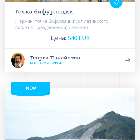
Точка бифуркации
«Термин 'точка бифуркации' (от латинского
'bufurcus' - раздвоенный) означает...
Цена:
540 EUR
Георги Панайотов
БОЛГАРИЯ, БУРГАС
NEW