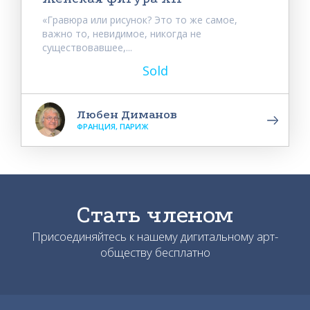
«Гравюра или рисунок? Это то же самое,
важно то, невидимое, никогда не
существовавшее,...
Sold
Любен Диманов
ФРАНЦИЯ, ПАРИЖ
Стать членом
Присоединяйтесь к нашему дигитальному арт-
обществу бесплатно