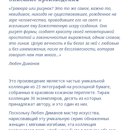
«Гравюра или рисунок? Это то же самое, важно то,
невидимое, никогда не существовавшее, рожденное на
заре человечества, проводившее его на свет и
вселившее ему Божественную искру создания. Оно
рисует формы, создает красоту своей неповторимой
простотой и лаконичностью выражения, одним словом,
это линия. Целую вечность я бы бегал за ней с любовью
и без изнеможения, после ее бессловесности, которая
говорит нам так много…»
Любен Диманов
Это произведение является частью уникальной
коллекции из 23 литографий на роскошной бумаге,
собранных в красивом кожаном переплете. Тираж
коллекции 30 экземпляров, десять из которых
принадлежат автору, и это один из них.
Поскольку Любен Диманов мастер искусства,
нарисовав
щий эту уникальную серию обнаженных
женщин с мягкими изгибами, эта коллекция