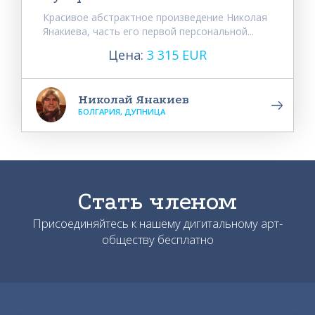
Красивое абстрактное произведение Николая
Янакиева, часть его первой персональной...
Цена:
3 315 EUR
Николай Янакиев
БОЛГАРИЯ, ДУПНИЦА
Стать членом
Присоединяйтесь к нашему дигитальному арт-
обществу бесплатно