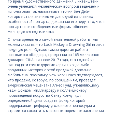
то время художественного движения. Лихтенштейн
очень увлекался механическим воспроизведением и
использовал так называемые «точки Бен-Дей»,
которые стали значимыми для одной из главных
особенностей поп-арта, доказывая его веру в то, что в
поп-арте все сообщения или формы общения
фильтруются код или язык
С точки зрения его самой влиятельной работы, мы
можем сказать, что Look Mickey и Drowning Girl играют
ведущую роль. Однако самая дорогая работа
называется «Шедевр», проданная за 165 миллионов
долларов США в январе 2017 года, став одной из
пятнадцати самых дорогих картин, когда-либо
проданных. История с этой продажей довольно
любопытна, поскольку New York Times подтверждает,
что продажа, которую, по сообщениям, проведет
американская меценатка Агнес Гунд, управляющему
хедж-фондом, миллиардеру и коллекционеру
произведений искусства Стиву Коэну, «для
определенной цели: создать фонд, который
поддерживает реформу уголовного правосудия и
стремится сократить массовые тюремные заключения