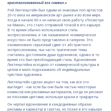
кристаллизованный его символ.»
Рой Лихтенштейн был одним из знаковых поп-артистов
20-го века на американском арт-рынке и во всем мире.
Когда в начале 60-х он написал свою работу «Посмотри
на Микки», это стало отправной точкой в ​​его карьере.
В то время обычно использовался стиль
экспрессионизма, и так называемое «коммерческое
искусство» не было представлено в галереях. Это
ознаменовало серьезный сдвиг от абстрактного
экспрессионизма, чьи часто трагические темы
считались достоянием души художников, однако в то
время это был преобладающий стиль. Вдохновение
Лихтенштейна исходило от коммерческой культуры в
целом и мало подсказывало об индивидуальных
чувствах художника.
Лихтенштейн сделал акцент на том, как все это
выглядит - как если бы они были частью некоторых
комиксов или рекламных материалов, когда он рисовал
их плоскими цветами, используя краски и трафареты.
Он черпал вдохновение в каждодневных образах
рекламы и карикатур в газетах, но позже в его карьере