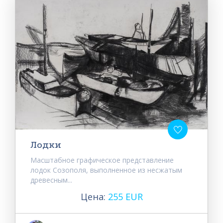
Лодки
Масштабное графическое представление
лодок Созополя, выполненное из несжатым
древесным...
Цена:
255 EUR