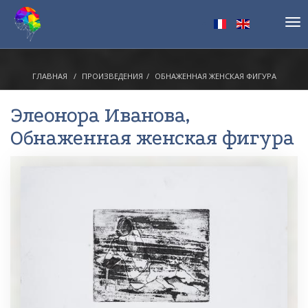
Tog
nav
ГЛАВНАЯ
ПРОИЗВЕДЕНИЯ
ОБНАЖЕННАЯ ЖЕНСКАЯ ФИГУРА
Элеонора Иванова
,
Обнаженная женская фигура