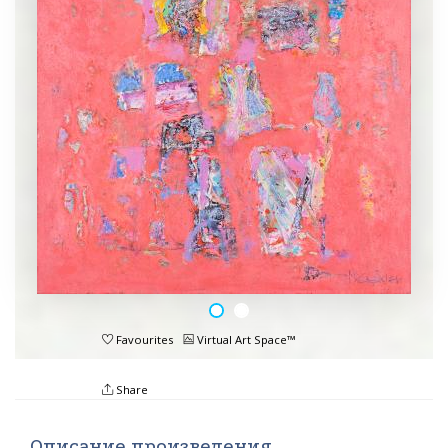
Favourites
Virtual Art Space™
Share
Описание произведения