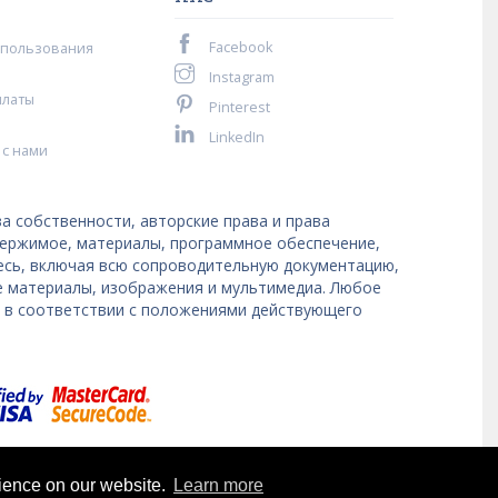
Facebook
спользования
Instagram
платы
Pinterest
LinkedIn
 с нами
а собственности, авторские права и права
держимое, материалы, программное обеспечение,
десь, включая всю сопроводительную документацию,
е материалы, изображения и мультимедиа. Любое
я в соответствии с положениями действующего
rience on our website.
Learn more