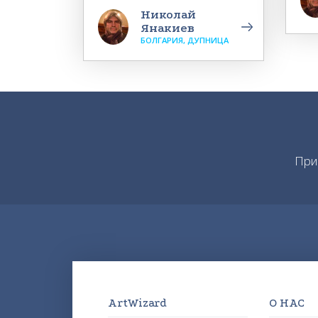
Николай
Янакиев
БОЛГАРИЯ, ДУПНИЦА
При
ArtWizard
О НАС