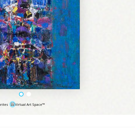
rites
Virtual Art Space™
e