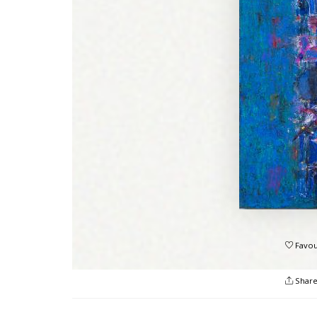
Favou
Shar