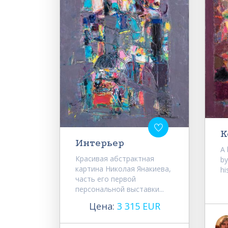
К
Интерьер
A 
Красивая абстрактная
by
картина Николая Янакиева,
hi
часть его первой
персональной выставки...
Цена:
3 315 EUR