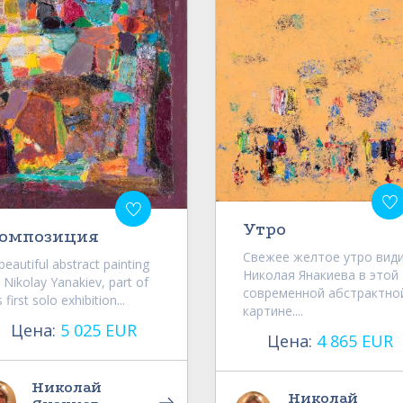
Утро
омпозиция
Свежее желтое утро вид
beautiful abstract painting
Николая Янакиева в этой
 Nikolay Yanakiev, part of
современной абстрактно
s first solo exhibition...
картине....
Цена:
5 025 EUR
Цена:
4 865 EUR
Николай
Николай