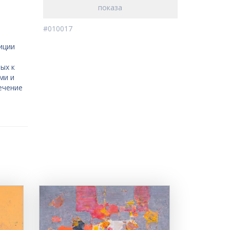
показа
#010017
,
иции
ых к
ми и
ечение