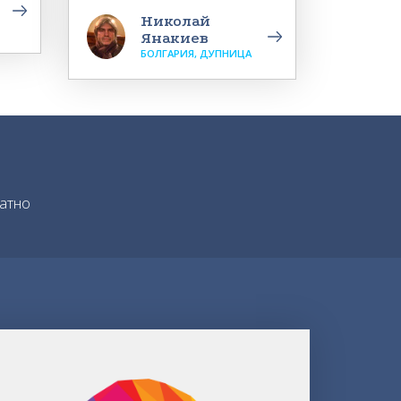
Николай
Янакиев
БОЛГАРИЯ, ДУПНИЦА
атно