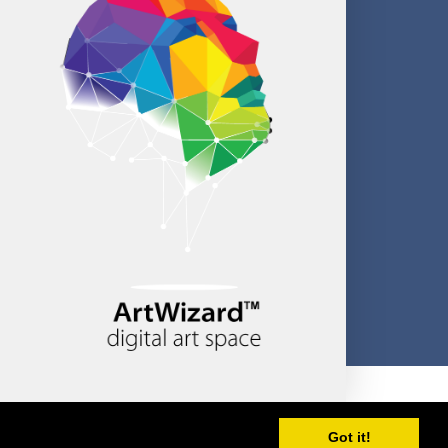
Created by CloudBM
Got it!