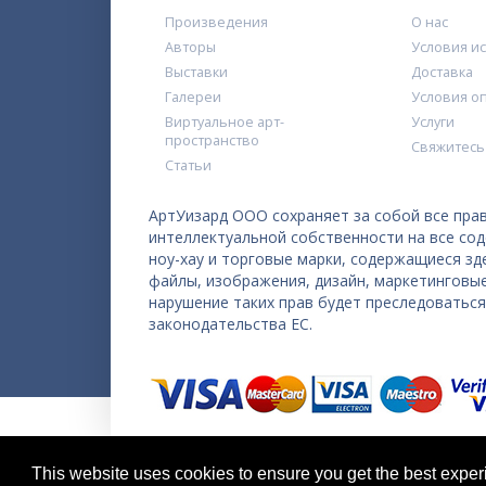
Произведения
О нас
Авторы
Условия и
Выставки
Доставка
Галереи
Условия о
Виртуальное арт-
Услуги
пространство
Свяжитесь
Статьи
АртУизард ООО сохраняет за собой все прав
интеллектуальной собственности на все со
ноу-хау и торговые марки, содержащиеся з
файлы, изображения, дизайн, маркетинговы
нарушение таких прав будет преследоватьс
законодательства ЕС.
Copyright © 2026 ArtWizard Ltd. All Rights Reserved
This website uses cookies to ensure you get the best expe