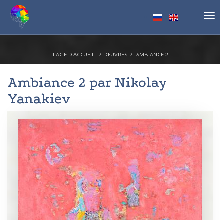
Tog
nav
PAGE D'ACCUEIL
ŒUVRES
AMBIANCE 2
Ambiance 2 par
Nikolay
Yanakiev