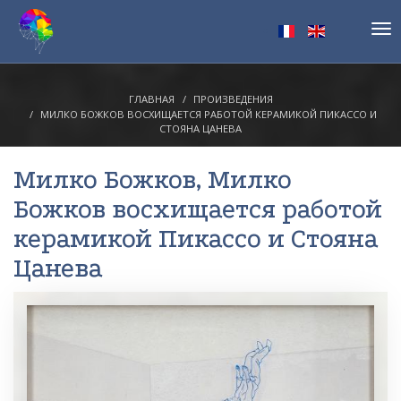
Tog
nav
ГЛАВНАЯ
ПРОИЗВЕДЕНИЯ
МИЛКО БОЖКОВ ВОСХИЩАЕТСЯ РАБОТОЙ КЕРАМИКОЙ ПИКАССО И
СТОЯНА ЦАНЕВА
Милко Божков
, Милко
Божков восхищается работой
керамикой Пикассо и Стояна
Цанева