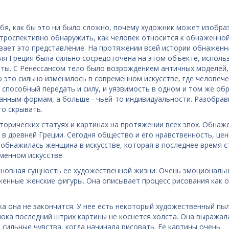
бя, как бы это ни было сложно, почему художник может изобра
троспективно обнаружить, как человек относится к обнаженно
ывает это представление. На протяжении всей истории обнаженн
яя Греция была сильно сосредоточена на этом объекте, использ
оты. С Ренессансом тело было возрождением античных моделей,
 это сильно изменилось в современном искусстве, где человеч
 способный передать и силу, и уязвимость в одном и том же обр
нным формам, а больше - чьей-то индивидуальности. Разобрав
го скрывать.
торических статуях и картинах на протяжении всех эпох. Обнаж
в древней Греции. Сегодня общество и его нравственность, цен
 обнажилась женщина в искусстве, которая в последнее время с
менном искусстве.
новная сущность ее художественной жизни. Очень эмоциональн
женные женские фигуры. Она описывает процесс рисования как 
ка она не закончится. У нее есть некоторый художественный пыл
 пока последний штрих картины не коснется холста. Она выражал
 сильные чувства, когда начинала рисовать. Ее картины очень