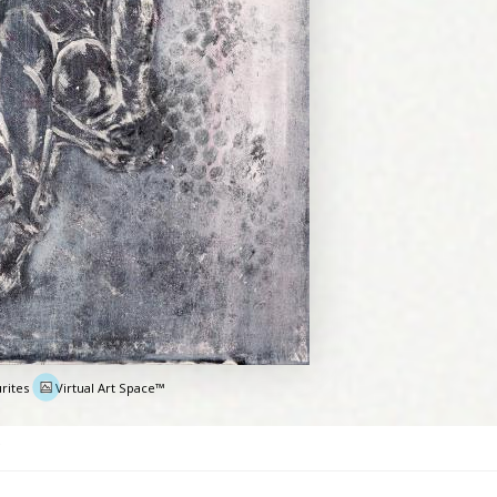
rites
Virtual Art Space™
e