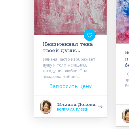
Неизменная тень
твоей души...
Б
п
Илиана часто изображает
б
душу и тело женщины,
жаждущие любви. Она
О
выразила любовь,...
пр
Запросить цену
Pe
Илиана Докова
БОЛГАРИЯ, ПЛЕВЕН