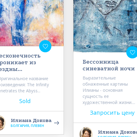
есконечность
Бессонница
роникает из
синеватной ночи
ездны...
Выразительные
ригинальное название
обнаженные картины
оизведения: The Infinity
Илианы - основная
netrates the Abyss...
сущность ее
Sold
художественной жизни....
Запросить цену
Илиана Докова
БОЛГАРИЯ, ПЛЕВЕН
Илиана Доков