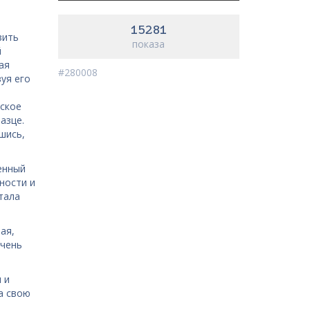
15281
зить
показа
й
ая
#280008
уя его
еское
азце.
шись,
енный
ности и
тала
ая,
очень
 и
а свою