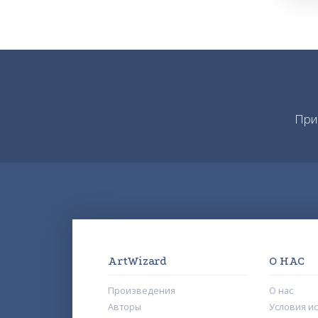
При
ArtWizard
О НАС
Произведения
О нас
Авторы
Условия и