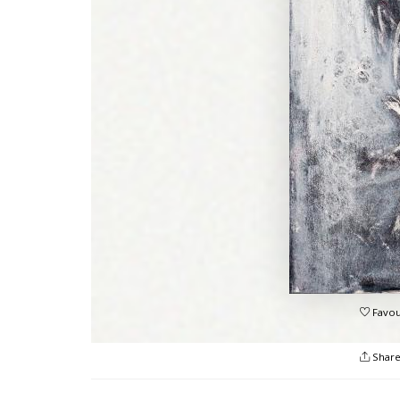
Favou
Shar