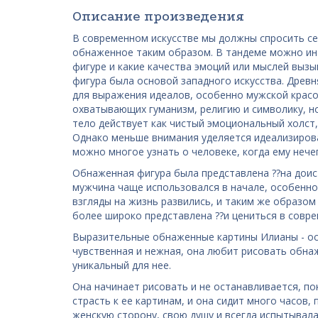
Описание произведения
В современном искусстве мы должны спросить се
обнаженное таким образом. В тандеме можно ин
фигуре и какие качества эмоций или мыслей выз
фигура была основой западного искусства. Древн
для выражения идеалов, особенно мужской крас
охватывающих гуманизм, религию и символику, но
тело действует как чистый эмоциональный холст,
Однако меньше внимания уделяется идеализирова
можно многое узнать о человеке, когда ему нече
Обнаженная фигура была представлена ??на доис
мужчина чаще использовался в начале, особенно 
взгляды на жизнь развились, и таким же образом
более широко представлена ??и цениться в совре
Выразительные обнаженные картины Илианы - ос
чувственная и нежная, она любит рисовать обна
уникальный для нее.
Она начинает рисовать и не останавливается, по
страсть к ее картинам, и она сидит много часов,
женскую сторону, свою душу и всегда испытывала