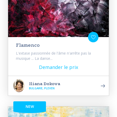
Flamenco
L'extase passionnée de l'âme n'arrête pas la
musique ... La danse...
Demander le prix
Iliana Dokova
BULGARIE, PLEVEN
NEW