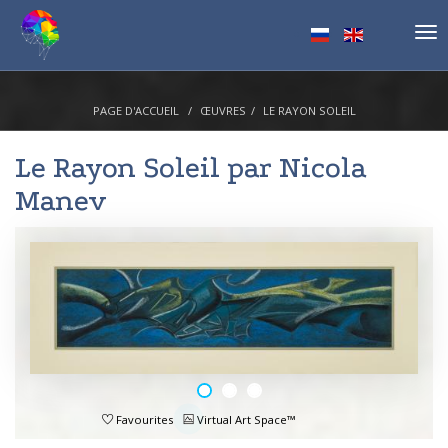
Tog
nav
PAGE D'ACCUEIL
ŒUVRES
LE RAYON SOLEIL
Le Rayon Soleil par
Nicola
Manev
Favourites
Virtual Art Space™