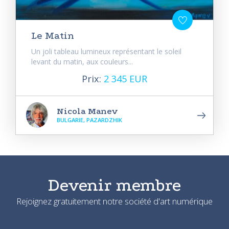
Le Matin
Un joli tableau lumineux représentant le soleil
levant du matin, aux couleurs...
Prix:
2 345 EUR
Nicola Manev
BULGARIE, PAZARDZHIK
Devenir membre
Rejoignez gratuitement notre société d'art numérique