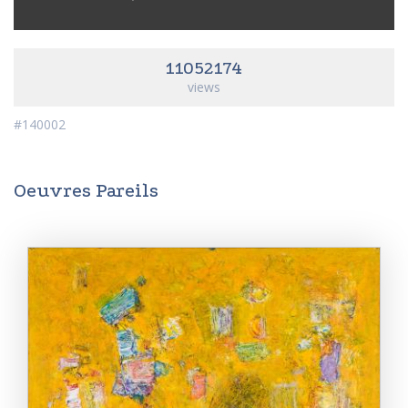
11052174
views
#140002
Oeuvres Pareils